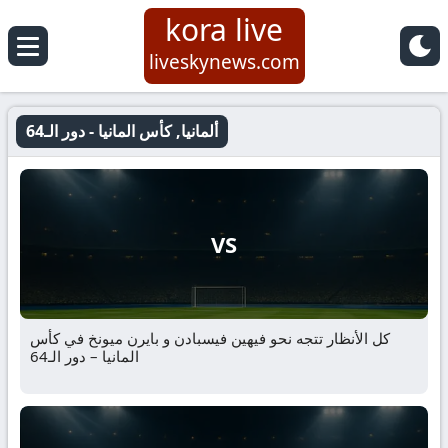
kora live
liveskynews.com
ألمانيا, كأس المانيا - دور الـ64
VS
كل الأنظار تتجه نحو فيهين فيسبادن و بايرن ميونخ في كأس
المانيا – دور الـ64