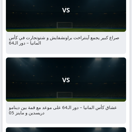
VS
صراع كبير يجمع آينتراخت براونشفايش و شتوتجارت في كأس
المانيا – دور الـ64
VS
عشاق كأس المانيا – دور الـ64 على موعد مع قمة بين دينامو
دريسدين و ماينز 05