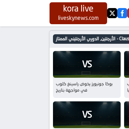
kora live
twitter
fa
liveskynews.com
ري الأرجنتيني الممتاز - Clausura
VS
ب
بوكا جونيورز يخوض راسينغ كلوب
ا
في مواجهة بتاريخ
ي
VS