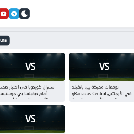
cebook
youtube
telegram
skin
الأرجنتين, الدو
VS
VS
توقعات معركة بين بانفيلد
سنترال كوردوبا في اختبار صع
وBarracas Central في الأرجنتين,
أمام ديفينسا يي جوستيسي
الدوري الأرجنتيني الممتاز –
بـالأرجنتين, الدوري الأرجنتين
Clausura
الممتاز – Clausura
VS