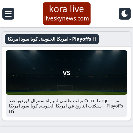
kora live
liveskynews.com
امريكا الجنوبية, كوبا سود امريكا - Playoffs H
VS
ترقب عالمي لمباراة سنترال كوردوبا ضد Cerro Largo – من
سيكتب التاريخ في امريكا الجنوبية, كوبا سود امريكا – Playoffs
H؟