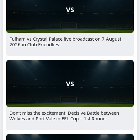
VS
Fulham vs Crystal Palace live broadcast on 7 August
2026 in Club Friendlies
VS
Don’t miss the excitement: Decisive Battle between
Wolves and Port Vale in EFL Cup – 1st Round