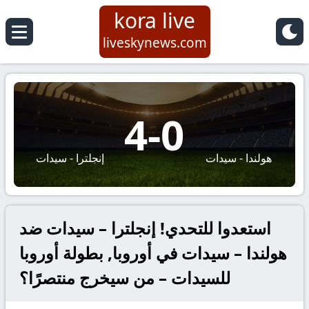
kora live
liveskynews.com
4
-
0
هولندا - سيدات
إنجلترا - سيدات
استعدوا للتحدي! إنجلترا – سيدات ضد
هولندا – سيدات في أوروبا, بطولة أوروبا
للسيدات – من سيخرج منتصرًا؟