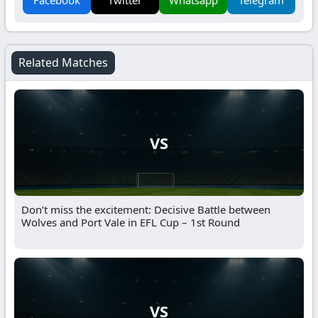
Related Matches
VS
Don’t miss the excitement: Decisive Battle between
Wolves and Port Vale in EFL Cup – 1st Round
VS