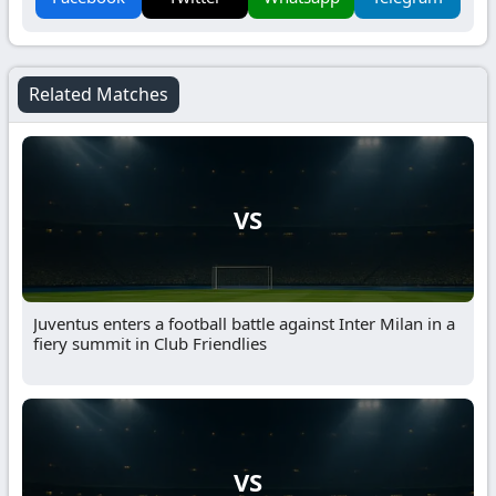
Related Matches
VS
Juventus enters a football battle against Inter Milan in a
fiery summit in Club Friendlies
VS