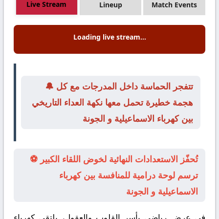
Live Stream
Lineup
Match Events
Loading live stream...
🔔 تتفجر الحماسة داخل المدرجات مع كل
هجمة خطيرة تحمل معها نكهة العداء التاريخي
بين كهرباء الاسماعيلية و الجونة
⚽ تُحفّز الاستعدادات النهائية لخوض اللقاء الكبير
ترسم لوحة درامية للمنافسة بين كهرباء
الاسماعيلية و الجونة
في عرض رياضي يأسر القلوب والعقول، يلتقي
كهرباء