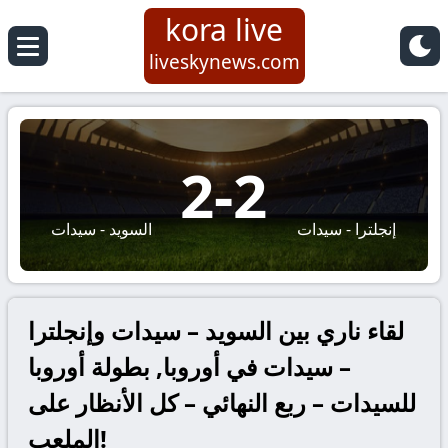
kora live
liveskynews.com
2
-
2
إنجلترا - سيدات
السويد - سيدات
لقاء ناري بين السويد – سيدات وإنجلترا
– سيدات في أوروبا, بطولة أوروبا
للسيدات – ربع النهائي – كل الأنظار على
الملعب!