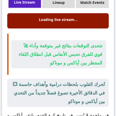
Live Stream
Lineup
Match Events
Loading live stream...
🚀 تتحدى التوقعات بنتائج غير متوقعة وأداء
قوي للفرق تحبس الأنفاس قبل انطلاق اللقاء
المنتظر بين أياكس و موناكو
💥 تُحرك القلوب بلحظات درامية وأهداف حاسمة
في الدقائق الأخيرة تصوغ فصلاً جديداً من التحدي
بين أياكس و موناكو
في ملحمة لا تُنسى في تاريخ كرة القدم، يلتقي
أياكس
و