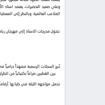
وعلى صعيد التحضيرات، يعتمد استاد ا
الملاعب العالمية. وبالنظر إلى المعطي
تتحول مدرجات الاستاد إلى مهرجان ريا
تُبرز السجلات الرسمية مشهداً درامياً
بين القطبين صراعاً تكتيكياً من الطراز الرفيع، انتهى بتفاصيل فنية دقيقة. وفي منعطف آخر للمواجهة، بث مباشر يبشر بغزارة تهديفية تاريخية اليوم.
تحمل مواجهة الليلة في طياتها أرقاما