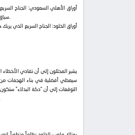
أوراق الأهلي السعودي:
الجناح السريع
سياق متصل، نجم خط الهجوم الذي يفرض سيطرته بسرعته الفائقة ومهاراته الاستثنائية في اختراق أعتى الدفاعات.
أوراق الخلود:
الجناح السريع الذي يربك ح
يشير المحللون إلى أن تفادي الأخطاء
التوقعات إلى أن “دكة البدلاء” ستكون 
الخبراء على ضرورة “التقارب بين الخطوط” ومنع وجود
يمتلك ملعب الخلود نظاماً متطوراً لتص