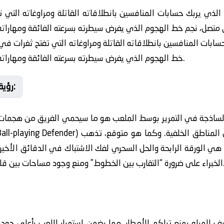
 الذي يربك حسابات المنافسين بانطلاقاته القاتلة ومراوغاته الت
سابات المنافسين بانطلاقاته القاتلة ومراوغاته التي تفتح ثغرات ف
خط الهجوم الذي يفرض سيطرته بسرعته الفائقة ومهاراته الاستثنائية في اختراق أعتى الدفاعات.
⚡ رؤية تحليلية دقيقة قبل صافرة البداية:
 الساذجة في التمرير بوسط الملعب هو ما سيحمي الفريق من هجمات
هي الورقة الرابحة والحل السحري لفك الاشتباك في الدقائق الأخيرة.
 مساحات بين قلب الدفاع وخط الوسط لضمان التماسك.
ريف المياه يمنع تراكم الأمطار، مما يضمن استمرار اللعب بأعلى جو