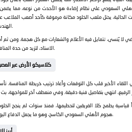
لأهلي السعودي على نظام إضاءة هو الأحدث من نوعه، مما يضمن 
ات الحالية، يحتل ملعب الخلود مكانة مرموقة كأحد أصعب الملاعب عال
الهندسي للمدرجات القريبة من أرضية الملعب.
ضي لا يُنسى، تتمايل فيه الأعلام والشعارات مع كل هجمة. ومن ثم
الاستاد، لتزيد من حدة المنافسة وتُلهب حماس النجوم فوق الميدان.
⏱️ كلاسيكو الأرض عبر الع
 في اللقاء الأخير قلب كل التوقعات وأعاد ترتيب خريطة المنافسة. ت
ً قياسية يطمح كلا الفريقين لتحطيمها، فمنذ سنوات لم ينجح الخ
هجوم الأهلي السعودي الكاسح، وهو ما يجعل الدفاع اليوم تحت ضغط هائل منذ الدقيقة الأولى.
⚡ أبرز