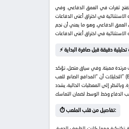
ي تفتح ثغرات في العمق الدفاعي. وفي
ي العمق الدفاعي. وهو ما يعني أن نجم
 مرتدة مميتة. وفي سياق متصل، تؤكد
التحليلات أن “المدافع الصانع للعب” (Ball-playing Defender) سيعطي أفضلية في بناء الهجمات من المناطق الخلفية. وكما هو متوقع، تذهب
 وبالنظر إلى المعطيات الحالية، يشدد
⏱️ تفاصيل من قلب الملعب:
دة تكتيكية مهما كانت الظروف الجوية.