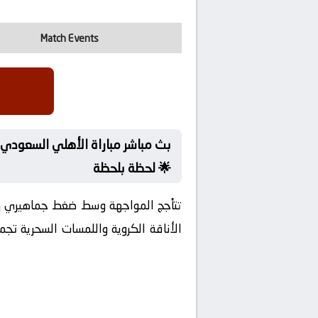
Match Events
لحظة بلحظة 🌟
تتأجج المواجهة وسط ضغط جماهيري رهيب
الأناقة الكروية واللمسات السحرية تج