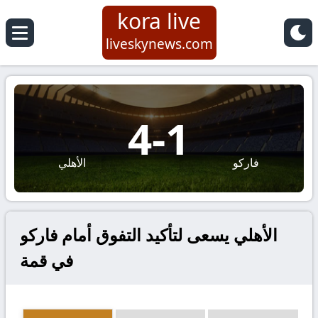
kora live
liveskynews.com
4
-
1
فاركو
الأهلي
الأهلي يسعى لتأكيد التفوق أمام فاركو
في قمة