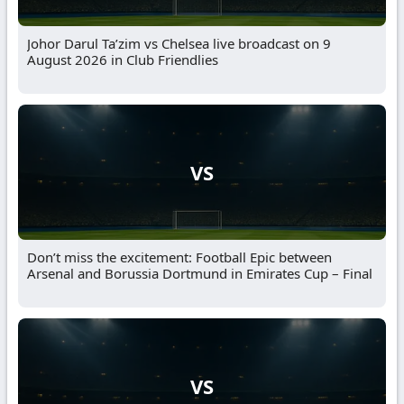
Johor Darul Ta’zim vs Chelsea live broadcast on 9
August 2026 in Club Friendlies
VS
Don’t miss the excitement: Football Epic between
Arsenal and Borussia Dortmund in Emirates Cup – Final
VS