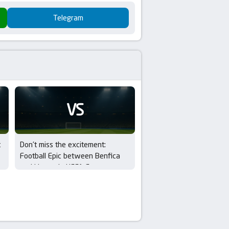
Telegram
VS
t
Don’t miss the excitement:
Football Epic between Benfica
and Hearts in UEFA Europa
League Qualifiers – 3rd Round