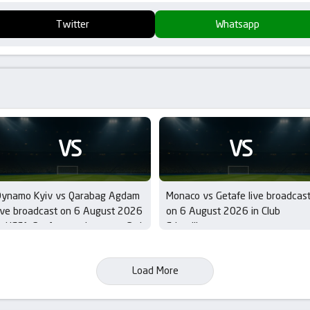
Twitter
Whatsapp
VS
VS
Dynamo Kyiv vs Qarabag Agdam
Monaco vs Getafe live broadcas
ive broadcast on 6 August 2026
on 6 August 2026 in Club
n UEFA Conference League – 3rd
Friendlies
ualifying Round
Load More