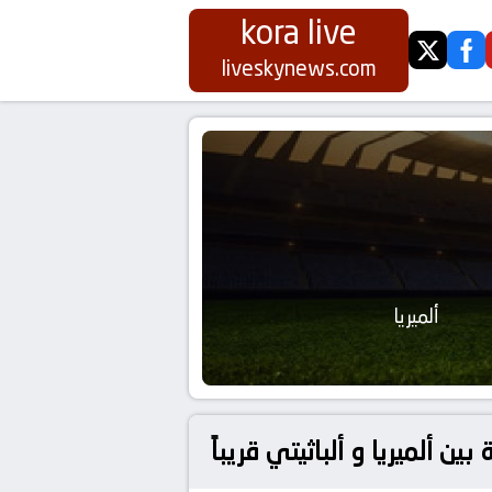
kora live
twitter
fa
liveskynews.com
ألميريا
ين ألميريا و ألباثيتي قريباً