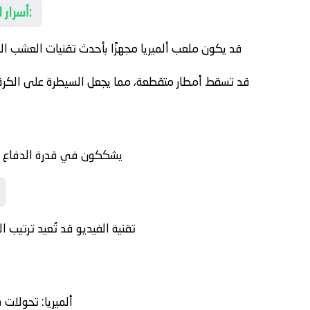
أسرار المكان الذي ستُحسم فيه المواجهة:
قد يكون ملعب ألميريا مجهزًا بأحدث تقنيات العشب 
قد تسقط أمطار متقطعة، مما يجعل السيطرة على الكرة أ
يشككون في قدرة الدفاع ع
تقنية الفيديو قد تُعيد ترتيب ال
ألميريا
: تحولات س