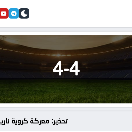
cebook
youtube
telegram
skin
4
-
4
تحذير: معركة كروية نارية ب