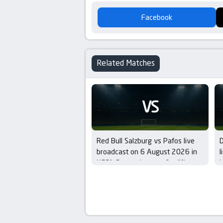
Facebook
Related Matches
VS
Red Bull Salzburg vs Pafos live
broadcast on 6 August 2026 in
l
UEFA Europa League Qualifiers –
i
3rd Round
Q