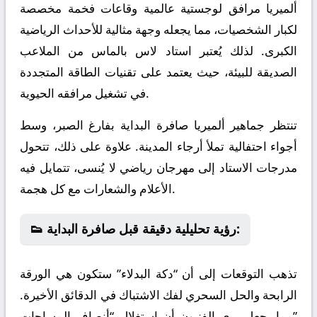
ألميريا مرافق لوجستية عالمية وقاعات فخمة مخصصة
لكبار الشخصيات، مما يجعله وجهة مثالية للأحداث الرياضية
الكبرى. لذلك يُعتبر استاد لاس بالماس من الملاعب
الصديقة للبيئة، حيث يعتمد على تقنيات الطاقة المتجددة
في تشغيل مرافقه الحيوية.
تنتظر جماهير ألميريا صافرة البداية بفارغ الصبر، وسط
أجواء احتفالية تملأ أرجاء المدينة. علاوة على ذلك، تتحول
مدرجات الاستاد إلى مهرجان رياضي لا يُنسى، تتمايل فيه
الأعلام والشعارات مع كل هجمة.
👟 رؤية تحليلية دقيقة قبل صافرة البداية:
تذهب التوقعات إلى أن “دكة البدلاء” ستكون هي الورقة
الرابحة والحل السحري لفك الاشتباك في الدقائق الأخيرة.
مما يجعل يرى الفنيون أن استغلال “أنصاف المساحات”