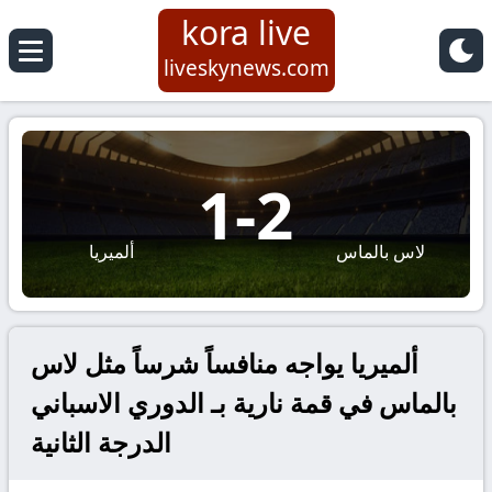
kora live
liveskynews.com
1
-
2
لاس بالماس
ألميريا
ألميريا يواجه منافساً شرساً مثل لاس
بالماس في قمة نارية بـ الدوري الاسباني
الدرجة الثانية