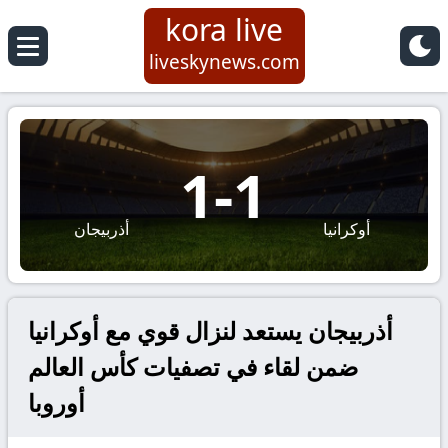
kora live
liveskynews.com
1
-
1
أوكرانيا
أذربيجان
أذربيجان يستعد لنزال قوي مع أوكرانيا
ضمن لقاء في تصفيات كأس العالم
أوروبا