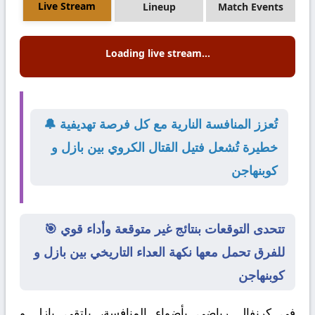
Live Stream
Lineup
Match Events
Loading live stream...
🔔 تُعزز المنافسة النارية مع كل فرصة تهديفية
خطيرة تُشعل فتيل القتال الكروي بين بازل و
كوبنهاجن
🎯 تتحدى التوقعات بنتائج غير متوقعة وأداء قوي
للفرق تحمل معها نكهة العداء التاريخي بين بازل و
كوبنهاجن
في كرنفال رياضي بأضواء المنافسة، يلتقي
بازل
و