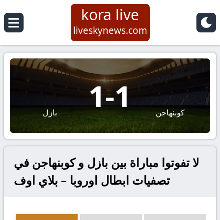
kora live
liveskynews.com
1
-
1
كوبنهاجن
بازل
لا تفوتوا مباراة بين بازل و كوبنهاجن في
تصفيات ابطال اوروبا – بلاي اوف