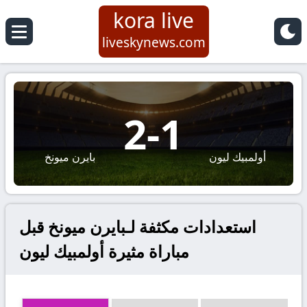
kora live
liveskynews.com
2
-
1
أولمبيك ليون
بايرن ميونخ
استعدادات مكثفة لـبايرن ميونخ قبل
مباراة مثيرة أولمبيك ليون