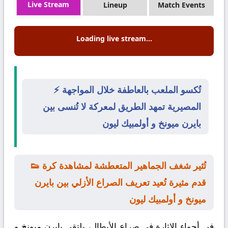
Live Stream
Lineup
Match Events
Loading live stream...
⚡ تُكسو الملعب بالعاطفة خلال المواجهة
المصيرية تمهد الطريق لمعركة لا تُنسى بين
بايرن ميونخ و أولمبيك ليون
👟 تُثير شغف الجماهير المتعطشة لمشاهدة كرة
قدم مثيرة تُعيد تعريف الصراع الأزلي بين بايرن
ميونخ و أولمبيك ليون
في أجواء الإثارة في صراع الأبطال، يلتقي
بايرن ميونخ
و