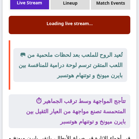
Live Stream
Lineup
Match Events
Loading live stream...
🥅 تُعيد الروح للملعب بعد لحظات ملحمية من
اللعب المتقن ترسم لوحة درامية للمنافسة بين
بايرن ميونخ و توتنهام هوتسبر
⏱️ تتأجج المواجهة وسط ترقب الجماهير
المتحمسة تصنع مواجهة من العيار الثقيل بين
بايرن ميونخ و توتنهام هوتسبر
في أجواء الإثارة في صراع الأبطال، يلتقي
بايرن ميونخ
و