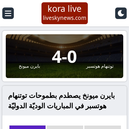
kora live
liveskynews.com
4
-
0
توتنهام هوتسبر
بايرن ميونخ
بايرن ميونخ يصطدم بطموحات توتنهام
هوتسبر في المباريات الوديّة الدوليّة