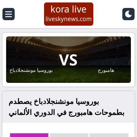
kora live
liveskynews.com
VS
هامبورج
بوروسيا مونشنجلادباخ
بوروسيا مونشنجلادباخ يصطدم
بطموحات هامبورج في الدوري الألماني