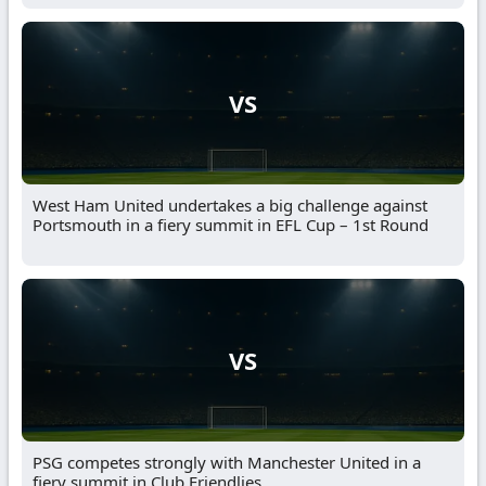
VS
West Ham United undertakes a big challenge against
Portsmouth in a fiery summit in EFL Cup – 1st Round
VS
PSG competes strongly with Manchester United in a
fiery summit in Club Friendlies