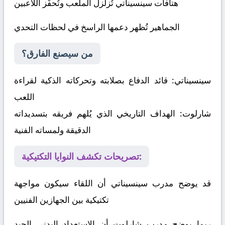
هتافات سينسيناتي تُزلزل الملعب وتُحفّز اللاعبين
الجماهير تُظهر دعمها الراسخ في لحظات التحدي
من سيصنع الفارق؟
سينسيناتي:
قائد الدفاع بصلابته وتحركاته الذكية لقراءة
اللعب
شارلوت:
الهداف التاريخي الذي يُلهم فريقه بتسديداته
الدقيقة ولمساته الفنية
تصريحات تكشف النوايا التكتيكية:
قد يوضح مدرب سينسيناتي أن اللقاء سيكون مواجهة
تكتيكية بين الجهازين الفنيين
ربما يوضح مدرب شارلوت أن الاستعداد البدني الجيد