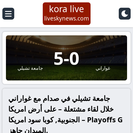
kora live
liveskynews.com
5
-
0
غواراني
جامعة تشيلي
جامعة تشيلي في صدام مع غواراني
خلال لقاء مشتعلة – على أرض امريكا
الجنوبية, كوبا سود امريكا – Playoffs G
الميدان جاهز.