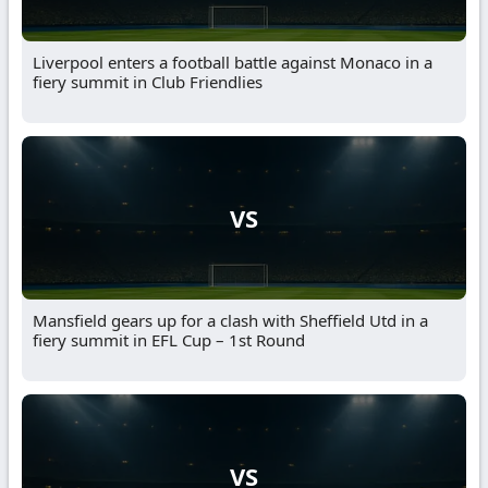
Liverpool enters a football battle against Monaco in a
fiery summit in Club Friendlies
VS
Mansfield gears up for a clash with Sheffield Utd in a
fiery summit in EFL Cup – 1st Round
VS