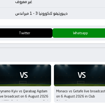
غير معروف
ديبورتيفو لاكورونيا 3 - 1 ميراندس
Twitter
Whatsapp
VS
VS
Dynamo Kyiv vs Qarabag Agdam
Monaco vs Getafe live broadcas
ive broadcast on 6 August 2026
on 6 August 2026 in Club
n UEFA Conference League – 3rd
Friendlies