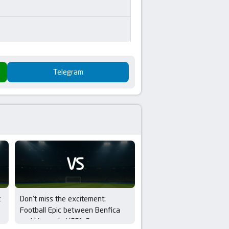
Telegram
VS
t
Don’t miss the excitement:
Football Epic between Benfica
and Hearts in UEFA Europa