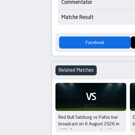
Commentator
Matche Result
Facebook
Related Matches
VS
Red Bull Salzburg vs Pafos live
broadcast on 6 August 2026 in
l
UEFA Europa League Qualifiers –
i