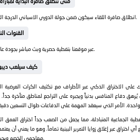
❓ متى تنطلق صافرة البداية لمبارا
✅ انطلاق صافرة اللقاء سيكون ضمن جولة الدوري الاسباني الدرجة الثانية لهذا اليوم، فكونوا على الموعد.
❓ القنوات ال
✅ عبر موقعنا بتغطية حصرية وبث مباشر بجودة عالية وبدون تقطيع لضمان أفضل تجربة.
🥅 كيف سيلعب ديبو
ك على الاختراق الذكي عبر الأطراف مع تكثيف الكرات العرضية 
يُرهق دفاع المنافس بدنياً ويجبره على التراجع لمناطق متأخرة جداً. 
طية الجماعية المتبادلة، مما يجعل من الصعب جداً اختراق العمق ا
اختراق عبر إغلاق زوايا التمرير البينية تماماً. وهو ما يعني أن يعت
مهاجمي الخصم ويجبرهم على اللعب بعيداً عن منطقة الخطر.