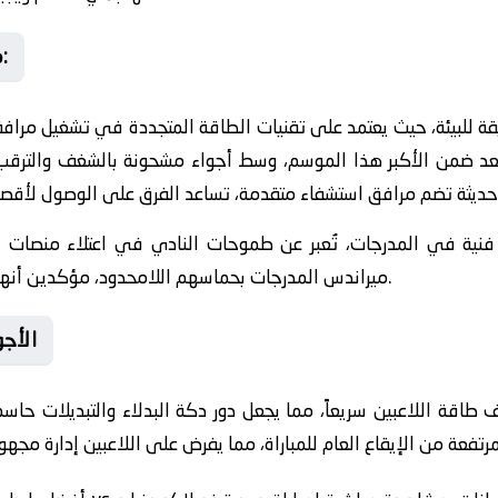
👟 موقع الاستاد وتأثيره على اللقاء:
يقة للبيئة، حيث يعتمد على تقنيات الطاقة المتجددة في تشغيل مرافق
راً يُعد ضمن الأكبر هذا الموسم، وسط أجواء مشحونة بالشغف والترق
فنية في المدرجات، تُعبر عن طموحات النادي في اعتلاء منصات ال
ميراندس المدرجات بحماسهم اللامحدود، مؤكدين أنهم اللاعب رقم واحد في هذه المواجهة.
🔥 ال