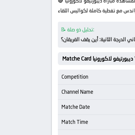
🔴 أفضل رابط لمشاهدة مباراة ديبورتيفو لاكورونيا vs ميراندس بدون تقطيع وبأقل استهلاك بيانات. مشاهدة مباشرة لمباراة ديبورتيفو لاكورونيا و
📝 تحليل ذو صلة:
 الدرجة الثانية: أين يقف الفريقان؟
Competition
Channel Name
Matche Date
Match Time