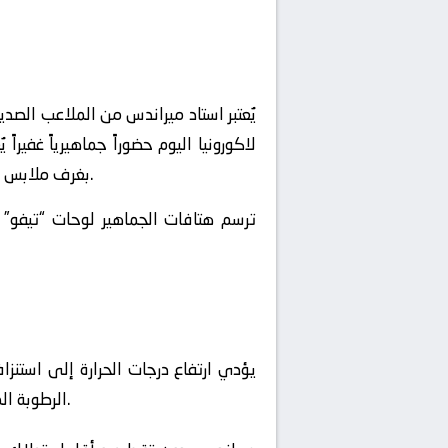
يُعتبر استاد ميراندس من الملاعب الصد
لاكورونيا اليوم حضوراً جماهيرياً غفي
بغرف ملابس حديثة تضم مرافق استشفاء متقدمة، تساعد الفرق على الوصول لأقصى درجات الجاهزية قبل انطلاق الصافرة.
ترسم هتافات الجماهير لوحات “تيفو” 
الرطوبة المرتفعة من الإيقاع العام للمباراة، مما يفرض على اللاعبين إدارة مجهودهم البدني بحذر طوال التسعين دقيقة.