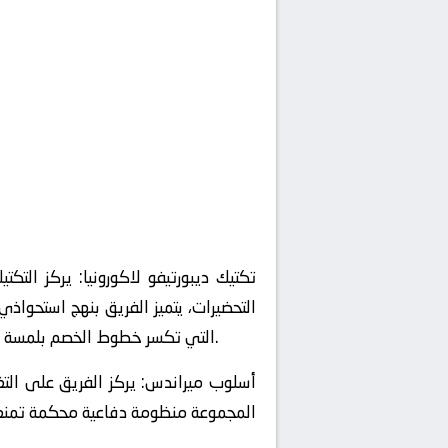
تكتيك ديبورتيفو لاكورونيا:
يركز التكتي
التحضيرات، يتميز الفريق بنهج استحواذي 
التمريرات القاتلة (Vertical Passing) التي تكسر خطوط الخصم بلمسة واحدة. الأمر الذي سيعقد المهمة على الدفاعات طوال التسعين دقيقة.
أسلوب ميراندس:
يركز الفريق على التغ
المجموعة منظومة دفاعية محكمة تمنع أي 