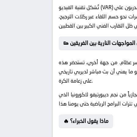
تُشكل تقنية الفيديو (VAR) عاملاً فاصلاً في إعادة ترتيب النتائج وحسم الحالات الجدلية التي قد ترافق اللقاء. ومن زاوية فنية، يراهن المدربون على
ت نحو حسم اللقاء عبر ركلات الترجيح،
ل المواجهات النارية بين الفريقين
كسر عظام. من جهة أخرى، تستحضر هذه
 ما يعني أن بث مباشر لديربي تاريخي
على زعامة الكرة.
زياً من نجم ديبورتيفو لاكورونيا الذي
🔥 ماذا يقول الخبراء؟