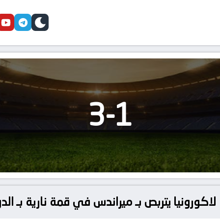
cebook
youtube
telegram
skin
3
-
1
لاكورونيا يتربص بـ ميراندس في قمة نارية بـ الدو