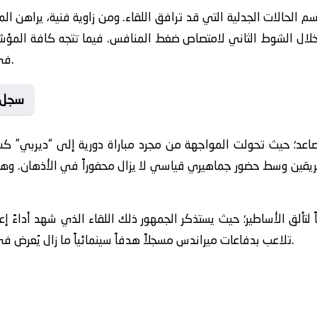
خلال الشوط الثاني لامتصاص ضغط المنافس. فيما تتجه كافة المؤشرا
في ظل التقارب الفني الكبير بين القطبين.
👟 سج
اعد؛ حيث تحولت المواجهة من مجرد مباراة دورية إلى “ديربي” 
فريقين وسط حضور جماهيري قياسي لا يزال محفوراً في الأذهان. وهو
ألق الأساطير؛ حيث يستذكر الجمهور ذلك اللقاء الذي شهد أداءً إعجا
تلاعب بدفاعات ميراندس مسجلاً هدفاً سينمائياً ما زال يُعرض في تترات البرامج الرياضية حتى يومنا هذا.