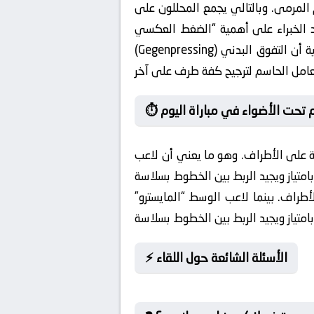
 المرمى. وبالتالي يجمع المحللون على
 الخبراء على أهمية “الضغط العكسي”
(Gegenpressing) لحظة فقدان الكرة لمنع الخصم من شن هجمات مرتدة. وفي منعطف آخر للمواجهة، تؤكد الدراسات الفنية أن التفوق البدني
جوم تحت الأضواء في مباراة اليوم
لة على الأطراف. وهو ما يعني أن لاعب
أطراف. بينما لاعب الوسط “المايسترو”
⚡ الأسئلة الشائعة حول اللقاء