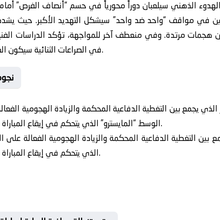
الهدوء الذهني سيلعبان دوراً محورياً في حسم “أنصاف الفرص” أمام
مين في مواقف “واحد ضد واحد” سيشكل التهديد الأكبر. حيث يشدد
في الصراعات الثنائية سيكون العامل الحاسم لترجيح كفة طرف على آخر.
⏱️ ن
 الذي يجمع بين التغطية الدفاعية المحكمة والزيادة الهجومية الفعا
الوسط “المايسترو” الذي يتحكم في إيقاع المباراة بامتياز ويجيد الربط بين الخطوط بسلاسة.
ع بين التغطية الدفاعية المحكمة والزيادة الهجومية الفعالة على ال
الذي يتحكم في إيقاع المباراة بامتياز ويجيد الربط بين الخطوط بسلاسة.