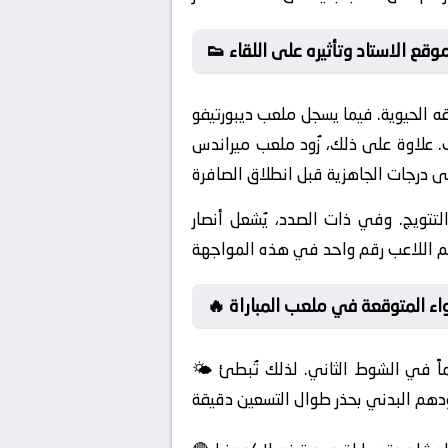
ه الحيوية. فيما يسجل ملعب ديبورتيفو
ب. علاوة على ذلك، زُود ملعب ميراندس
تتويج. وفي ذات الصدد، يُشعل أنصار
أجواء المتوقعة في ملعب المباراة
🌤️ يؤدي ارتفاع درجات الحرارة إلى استنزاف طاقة اللاعبين سريعاً، مما يجعل دور دكة البدلاء والتبديلات حاسماً في الشوط الثاني. لذلك تُبطئ