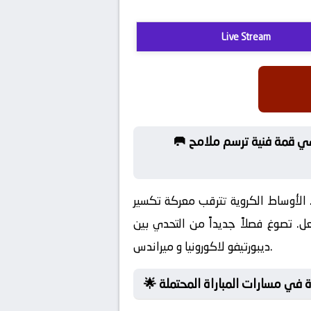
Live Stream
🥅 شاهد الآن لقاء ديبورتيفو لاكورونيا و ميراندس في الدوري الاسباني الدرجة الثانية ومن زاوية فنية، هي قمة فنية ترسم ملامح
. الأوساط الكروية تترقب معركة تكسير
ل. تصوغ فصلاً جديداً من التحدي بين
ديبورتيفو لاكورونيا و ميراندس.
اءة في مسارات المباراة المحتملة