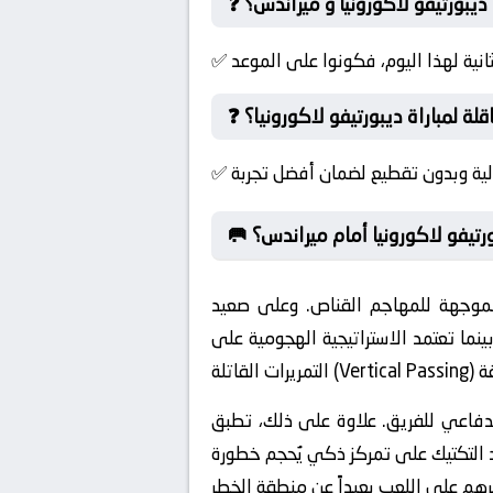
ة ديبورتيفو لاكورونيا و ميراندس؟
ناقلة لمباراة ديبورتيفو لاكورونيا؟
رتيفو لاكورونيا أمام ميراندس؟
الموجهة للمهاجم القناص. وعلى صعيد
بينما تعتمد الاستراتيجية الهجومية على
لدفاعي للفريق. علاوة على ذلك، تطبق
مد التكتيك على تمركز ذكي يُحجم خطورة