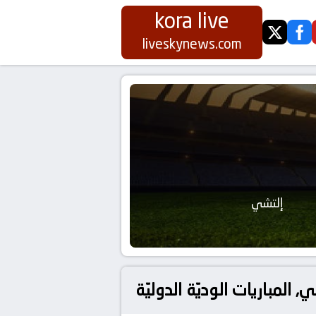
kora live
twitter
fa
liveskynews.com
إلتشي
لمباريات الوديّة الدوليّة