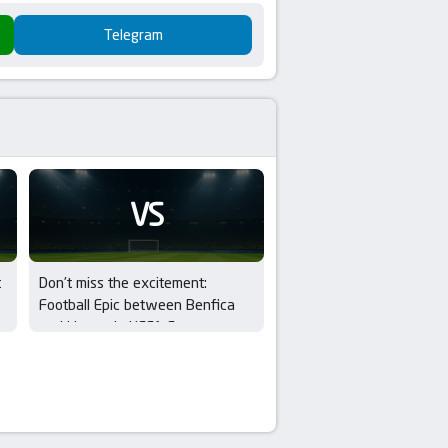
Telegram
VS
t
Don’t miss the excitement:
Football Epic between Benfica
and Hearts in UEFA Europa
League Qualifiers – 3rd Round