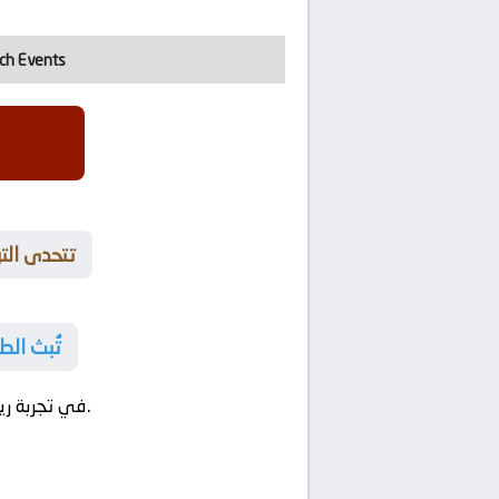
ch Events
🔥 تتحدى ا
🔥 تُبث 
في مواجهة إثارة غير مسبوقة تحبس الأنفاس حتى صافرة النهاية.
في تجربة ري