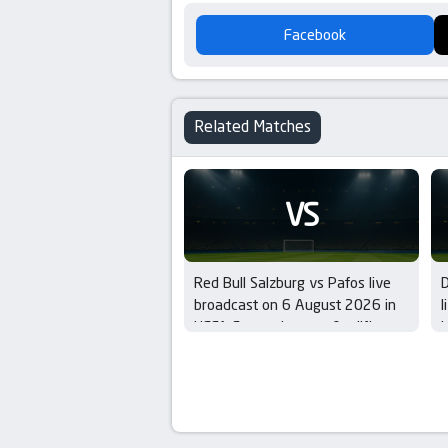
Facebook
Related Matches
VS
Red Bull Salzburg vs Pafos live
broadcast on 6 August 2026 in
l
UEFA Europa League Qualifiers –
i
3rd Round
Q