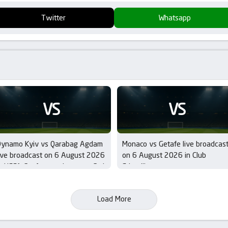
Twitter
Whatsapp
VS
VS
Dynamo Kyiv vs Qarabag Agdam
Monaco vs Getafe live broadcas
ive broadcast on 6 August 2026
on 6 August 2026 in Club
n UEFA Conference League – 3rd
Friendlies
ualifying Round
Load More