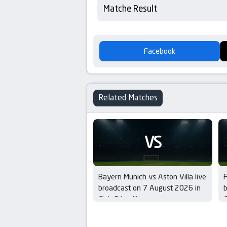
Matche Result
Facebook
Related Matches
VS
Bayern Munich vs Aston Villa live
F
broadcast on 7 August 2026 in
b
Club Friendlies
C