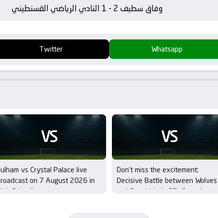
وفاق سطيف 2 - 1 النادي الرياضي القسنطيني
Twitter
Whatsapp
VS
VS
ulham vs Crystal Palace live
Don’t miss the excitement:
roadcast on 7 August 2026 in
Decisive Battle between Wolves
lub Friendlies
and Port Vale in EFL Cup – 1st
Round