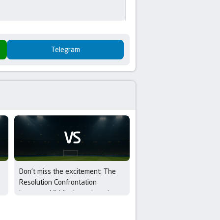
Telegram
VS
Don’t miss the excitement: The
Resolution Confrontation
between Middlesbrough and
Wrexham in EFL Cup – 1st Round