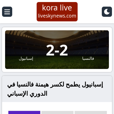
kora live
liveskynews.com
2
-
2
فالنسيا
إسبانيول
إسبانيول يطمح لكسر هيمنة فالنسيا في
الدوري الإسباني