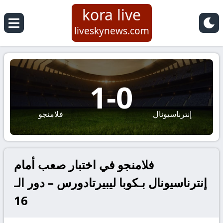
kora live
liveskynews.com
1
-
0
إنترناسيونال
فلامنجو
فلامنجو في اختبار صعب أمام
إنترناسيونال بـكوبا ليبيرتادورس – دور الـ
16