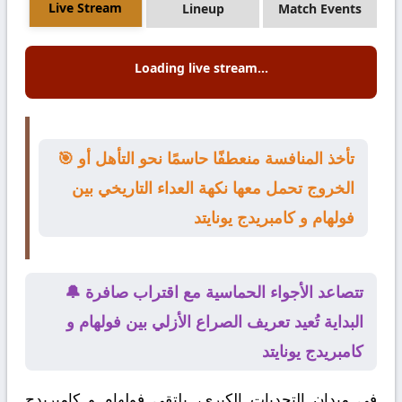
Live Stream
Lineup
Match Events
Loading live stream...
🎯 تأخذ المنافسة منعطفًا حاسمًا نحو التأهل أو
الخروج تحمل معها نكهة العداء التاريخي بين
فولهام و كامبريدج يونايتد
🔔 تتصاعد الأجواء الحماسية مع اقتراب صافرة
البداية تُعيد تعريف الصراع الأزلي بين فولهام و
كامبريدج يونايتد
في ميدان التحديات الكبرى، يلتقي
فولهام
و
كامبريدج