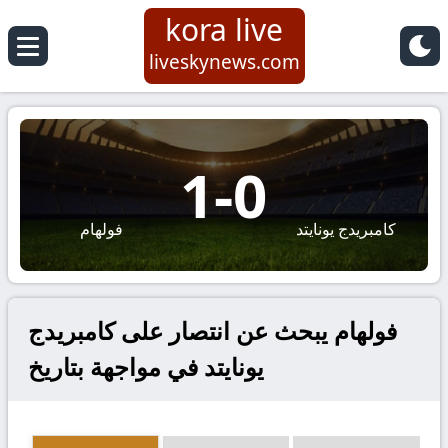
kora live
liveskynews.com
1
-
0
كامبريدج يونايتد
فولهام
فولهام يبحث عن انتصار على كامبريدج
يونايتد في مواجهة بتاريخ