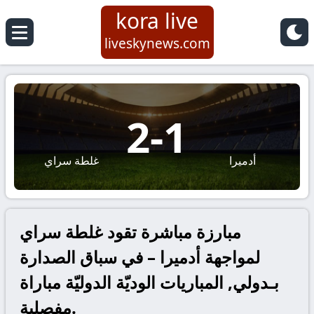
kora live
liveskynews.com
2
-
1
أدميرا
غلطة سراي
مبارزة مباشرة تقود غلطة سراي
لمواجهة أدميرا – في سباق الصدارة
بـدولي, المباريات الوديّة الدوليّة مباراة
مفصلية.