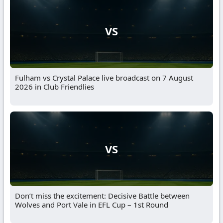
VS
Fulham vs Crystal Palace live broadcast on 7 August
2026 in Club Friendlies
VS
Don’t miss the excitement: Decisive Battle between
Wolves and Port Vale in EFL Cup – 1st Round