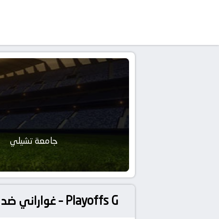
جامعة تشيلي
غواراني ضد جامعة تشيلي – مواجهة نارية كبيرة في امريكا الجنوبية, كوبا سود امريكا – Playoffs G