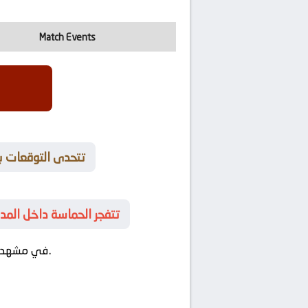
Match Events
🚀 تتحدى التوقعات
⚡ تتفجر الحماسة داخل ال
في مواجهة ملحمة رياضية تأخذ العواطف إلى مستوى آخر.
في مشهد ري