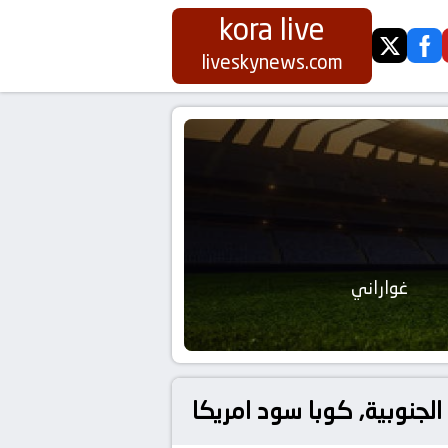
kora live
twitter
fa
liveskynews.com
غواراني