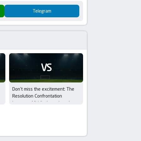
Telegram
VS
Don’t miss the excitement: The
Resolution Confrontation
between Middlesbrough and
Wrexham in EFL Cup – 1st Round