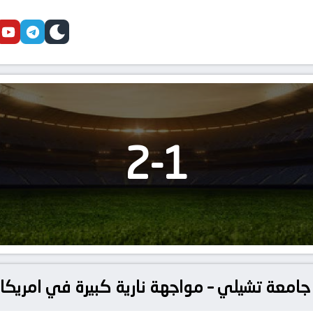
cebook
youtube
telegram
skin
2
-
1