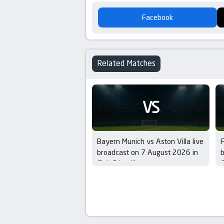
Facebook
Related Matches
VS
Bayern Munich vs Aston Villa live
F
broadcast on 7 August 2026 in
b
Club Friendlies
C