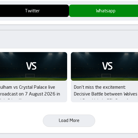
Twitter
Whatsapp
VS
VS
ulham vs Crystal Palace live
Don’t miss the excitement:
roadcast on 7 August 2026 in
Decisive Battle between Wolves
lub Friendlies
and Port Vale in EFL Cup – 1st
Round
Load More