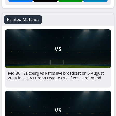
Related Matches
VS
Red Bull Salzburg vs Pafos live broadcast on 6 August
2026 in UEFA Europa League Qualifiers – 3rd Round
VS