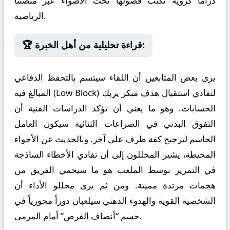
دراما كروية تُكتب فصولها تحت الأضواء عبر منصتنا
الرياضية.
🏆 قراءة تحليلية من أهل الخبرة:
يرى بعض المتابعين أن اللقاء سيتسم بالتحفظ الدفاعي
المبالغ فيه (Low Block) لتفادي استقبال هدف مبكر يربك
الحسابات. وهو ما يعني أن تؤكد الدراسات الفنية أن
التفوق البدني في الصراعات الثنائية سيكون العامل
الحاسم لترجيح كفة طرف على آخر. وبالحديث عن الأجواء
المحيطة، يشير المحللون إلى أن تفادي الأخطاء الساذجة
في التمرير بوسط الملعب هو ما سيحمي الفريق من
هجمات مرتدة مميتة. ومن ثم يرى محللو الأداء أن
الشخصية القوية والهدوء الذهني سيلعبان دوراً محورياً في
حسم “أنصاف الفرص” أمام المرمى.