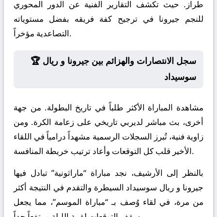
طراز. حيث تكشف التقارير الفنية عن الدور المحوري
للنجم جيرونا في ترجيح كفة فريقه بفضل مستوياته
التصاعدية مؤخراً.
🏆 سجل الانتصارات والهزائم بين جيرونا و ريال
سوسيداد
مشاهدة المباراة الأكثر طلباً في تاريخ البطولة. من جهة
أخرى، بث مباشر لديربي تاريخي على زعامة الكرة. ومن
زاوية فنية، تُبرز السجلات الرسمية مشهداً درامياً في اللقاء
الأخير قلب كل التوقعات وأعاد ترتيب خريطة المنافسة.
بالنظر إلى الأرشيف، نجد مباراة “ماراثونية” تبادل فيها
جيرونا و ريال سوسيداد السيطرة والتقدم في النتيجة أكثر
من مرة، في لقاء وُصف بـ “مباراة الموسم”، مما يجعل
سقف التوقعات لقمة الليلة مرتفعاً جداً.