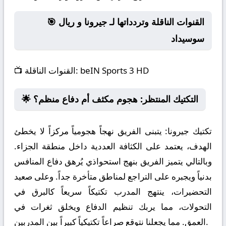
🎯 القنوات الناقلة وتردداتها لـ جيرونا و ريال
سوسيداد
beIN Sports 3 HD
القنوات الناقلة:
📺
🌟 التكتيك المنتظر: هجوم مكثف أم دفاع منظم؟
تكتيك جيرونا:
يتبنى الفريق نهجاً هجومياً مركزاً لا يخطئ
الهدف، يعتمد على الكثافة العددية داخل منطقة الجزاء.
وبالتالي يتميز الفريق بنهج استحواذي يُرهق دفاع المنافس
بدنياً ويجبره على التراجع لمناطق متأخرة جداً. وعلى صعيد
التحضيرات، ينتهج المدرب تكتيكاً سريعاً كالبرق في
التحولات، مما يربك تنظيم الدفاع ويخلق ثغرات في
العمق. مما يجعلنا نتوقع صراعاً تكتيكياً كبيراً بين المدربين.