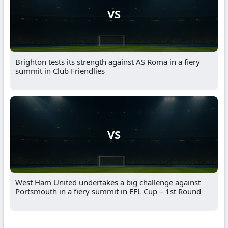
VS
Brighton tests its strength against AS Roma in a fiery
summit in Club Friendlies
VS
West Ham United undertakes a big challenge against
Portsmouth in a fiery summit in EFL Cup – 1st Round