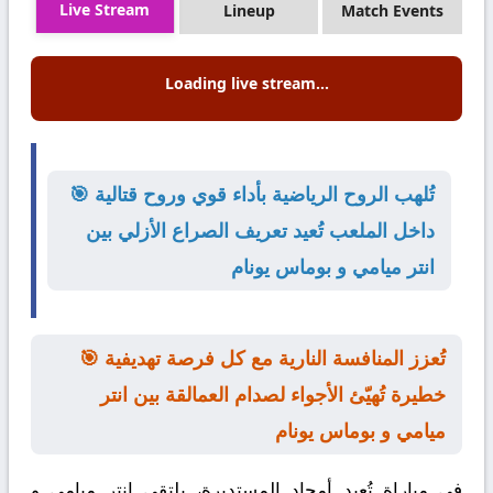
Live Stream
Lineup
Match Events
Loading live stream...
🎯 تُلهب الروح الرياضية بأداء قوي وروح قتالية
داخل الملعب تُعيد تعريف الصراع الأزلي بين
انتر ميامي و بوماس يونام
🎯 تُعزز المنافسة النارية مع كل فرصة تهديفية
خطيرة تُهيّئ الأجواء لصدام العمالقة بين انتر
ميامي و بوماس يونام
في مباراة تُعيد أمجاد المستديرة، يلتقي
انتر ميامي
و