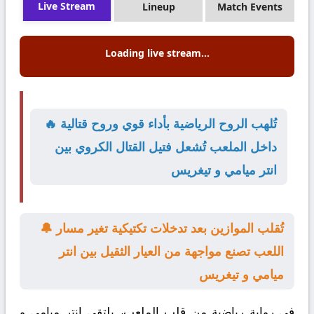
Live Stream
Lineup
Match Events
Loading live stream...
🔥 تُلهب الروح الرياضية بأداء قوي وروح قتالية
داخل الملعب تُشعل فتيل القتال الكروي بين
انتر ميامي و تيغريس
🔔 تُقلب الموازين بعد تدخلات تكتيكية تغير مسار
اللعب تصنع مواجهة من العيار الثقيل بين انتر
ميامي و تيغريس
في رواية رياضية من قلب الملعب، يلتقي
انتر ميامي
و