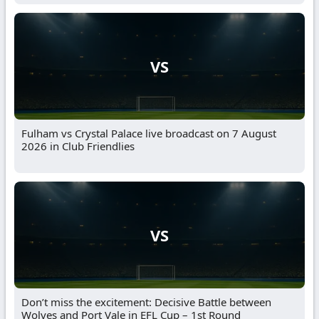
VS
Fulham vs Crystal Palace live broadcast on 7 August
2026 in Club Friendlies
VS
Don’t miss the excitement: Decisive Battle between
Wolves and Port Vale in EFL Cup – 1st Round