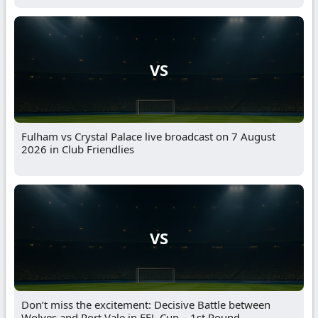
VS
Fulham vs Crystal Palace live broadcast on 7 August
2026 in Club Friendlies
VS
Don’t miss the excitement: Decisive Battle between
Wolves and Port Vale in EFL Cup – 1st Round