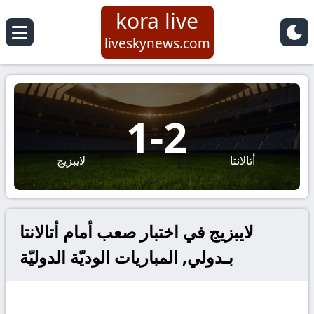
kora live
liveskynews.com
1
-
2
أتالانتا
لايبزيج
لايبزيج في اختبار صعب أمام أتالانتا
بـدولي, المباريات الوديّة الدوليّة