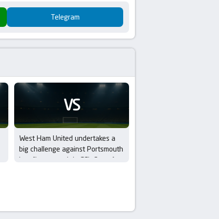
Telegram
VS
West Ham United undertakes a
big challenge against Portsmouth
in a fiery summit in EFL Cup – 1st
Round