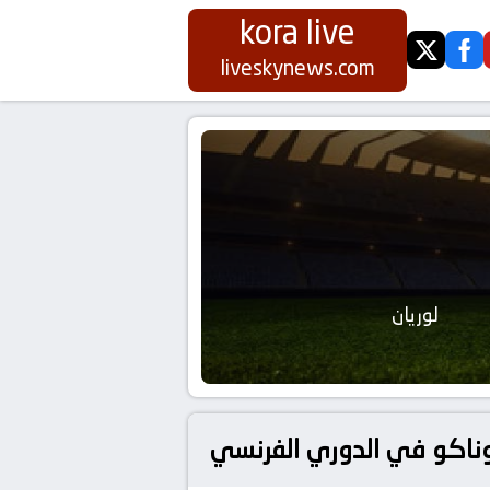
kora live
twitter
fa
liveskynews.com
لوريان
وناكو في الدوري الفرنسي