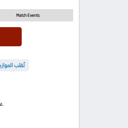
Match Events
🌟 تُقلب المو
في مواجهة قمة رياضية مليئة بالتقلبات الدرامية.
في