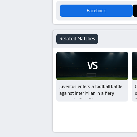
Facebook
Related Matches
VS
Juventus enters a football battle
C
against Inter Milan in a fiery
o
summit in Club Friendlies
C