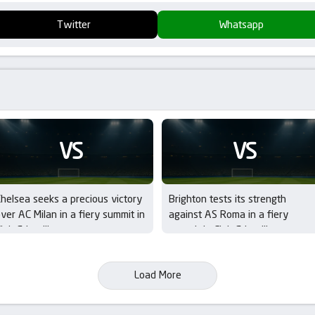
Twitter
Whatsapp
VS
VS
helsea seeks a precious victory
Brighton tests its strength
ver AC Milan in a fiery summit in
against AS Roma in a fiery
lub Friendlies
summit in Club Friendlies
Load More