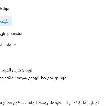
موناك
كيف ي
مشجعو لوريان 
هتافات الج
لوريان:
حارس المرمى ب
موناكو:
نجم خط الهجوم بسرعته الفائقة ومها
لوريان ربما يؤكد أن السيطرة على وسط الملعب ستكون مفتاح ف