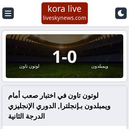
kora live
liveskynews.com
1
-
0
ويمبلدون
لوتون تاون
لوتون تاون في اختبار صعب أمام
ويمبلدون بـإنجلترا, الدوري الإنجليزي
الدرجة الثانية