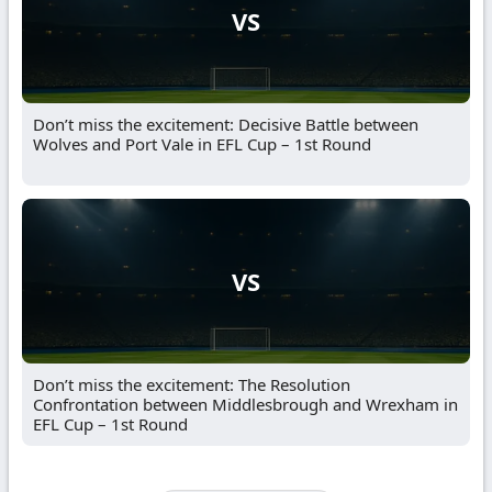
VS
Don’t miss the excitement: Decisive Battle between
Wolves and Port Vale in EFL Cup – 1st Round
VS
Don’t miss the excitement: The Resolution
Confrontation between Middlesbrough and Wrexham in
EFL Cup – 1st Round