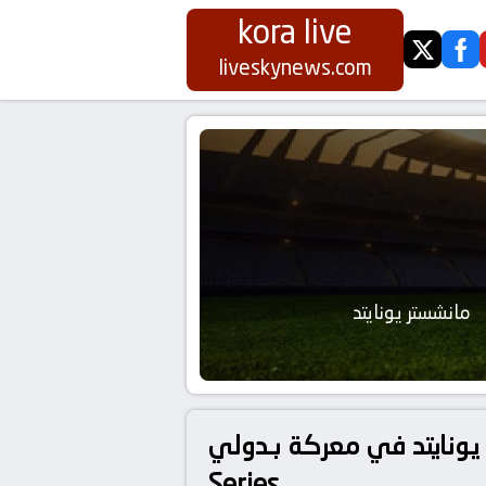
kora live
twitter
fa
liveskynews.com
مانشستر يونايتد
كة بـدولي, Premier League Summer
Series