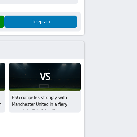
Telegram
VS
PSG competes strongly with
h
Manchester United in a fiery
t
summit in Club Friendlies