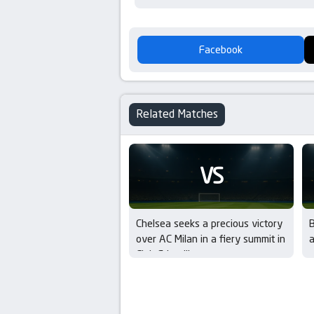
Facebook
Related Matches
VS
Chelsea seeks a precious victory
B
over AC Milan in a fiery summit in
a
Club Friendlies
s