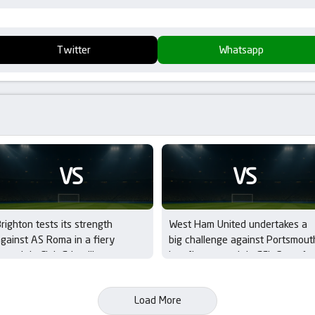
Twitter
Whatsapp
VS
VS
righton tests its strength
West Ham United undertakes a
gainst AS Roma in a fiery
big challenge against Portsmout
ummit in Club Friendlies
in a fiery summit in EFL Cup – 1s
Round
Load More