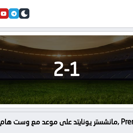
cebook
youtube
telegram
skin
2
-
1
مانشستر يونايتد على موعد مع وست هام يونايتد في معر