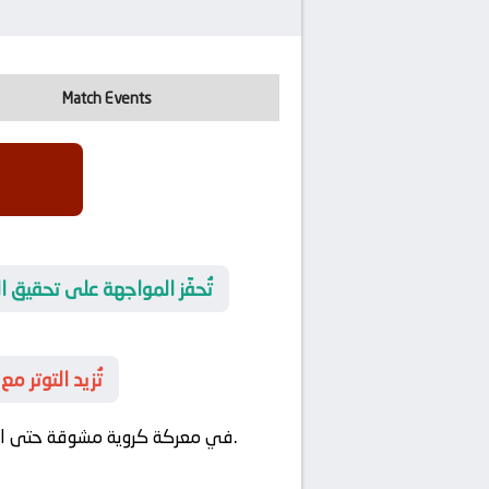
Match Events
📺 تُحفّز المواجهة على تحقي
👟 تُزيد التوت
في مواجهة تصنع أجواءً استثنائية بكل تفاصيلها.
في معركة كروية مشوقة حتى الل