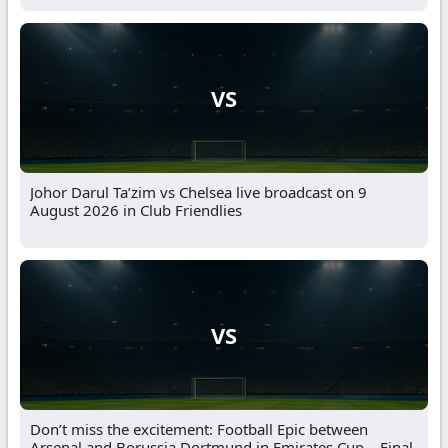
VS
Johor Darul Ta’zim vs Chelsea live broadcast on 9
August 2026 in Club Friendlies
VS
Don’t miss the excitement: Football Epic between
Arsenal and Borussia Dortmund in Emirates Cup – Final