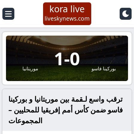
kora live
liveskynews.com
1
-
0
بوركينا فاسو
موريتانيا
ترقب واسع لـقمة بين موريتانيا و بوركينا
فاسو ضمن كأس أمم إفريقيا للمحليين –
المجموعات