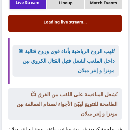
Live Stream
Lineup
Match Events
Loading live stream...
🎯 تُلهب الروح الرياضية بأداء قوي وروح قتالية
داخل الملعب تُشعل فتيل القتال الكروي بين
مونزا و إنتر ميلان
📺 تُشعل المنافسة على اللقب بين الفرق
الطامحة للتتويج تُهيّئ الأجواء لصدام العمالقة بين
مونزا و إنتر ميلان
في ملحمة كروية في بث مباشر، يلتقي
مونزا
و
إنتر ميلان