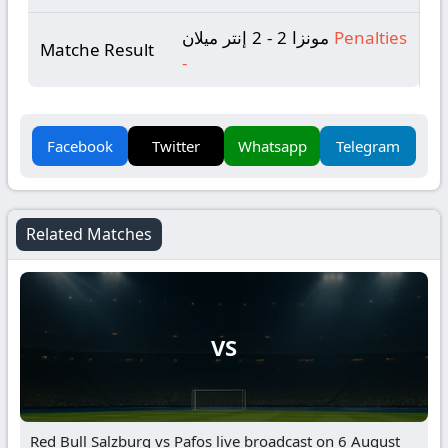
Penalties
مونزا 2 - 2 إنتر ميلان
Matche Result
-
Facebook
Twitter
Whatsapp
Telegram
Related Matches
VS
Red Bull Salzburg vs Pafos live broadcast on 6 August