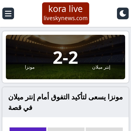
kora live
liveskynews.com
2
-
2
إنتر ميلان
مونزا
مونزا يسعى لتأكيد التفوق أمام إنتر ميلان
في قصة