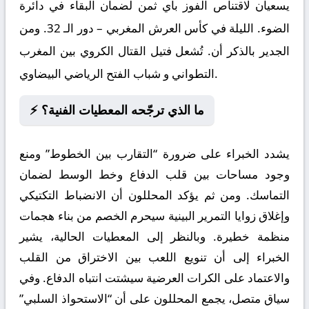
يسعيان لاقتناص الفوز بأي ثمن لضمان البقاء في دائرة
الضوء. الليلة في كأس العرش المغربي – دور الـ 32. ومن
الجدير بالذكر أن. تُشعل فتيل القتال الكروي بين المغرب
التطواني و شباب الفتح الرياضي البيضاوي.
⚡ ما الذي ترجّحه المعطيات الفنية؟
يشدد الخبراء على ضرورة “التقارب بين الخطوط” ومنع
وجود مساحات بين قلب الدفاع وخط الوسط لضمان
التماسك. ومن ثم يؤكد المحللون أن الانضباط التكتيكي
وإغلاق زوايا التمرير البينية سيحرم الخصم من بناء هجمات
منظمة خطيرة. وبالنظر إلى المعطيات الحالية، يشير
الخبراء إلى أن تنويع اللعب بين الاختراق من القلب
والاعتماد على الكرات العرضية سيشتت انتباه الدفاع. وفي
سياق متصل، يجمع المحللون على أن “الاستحواذ السلبي”