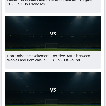
2026 in Club Friendlies
VS
Don’t miss the excitement: Decisive Battle between
Wolves and Port Vale in EFL Cup – 1st Round
VS