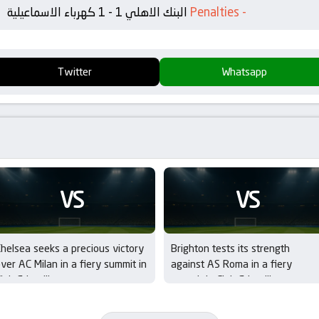
-
Penalties
البنك الاهلي 1 - 1 كهرباء الاسماعيلية
Twitter
Whatsapp
VS
VS
helsea seeks a precious victory
Brighton tests its strength
ver AC Milan in a fiery summit in
against AS Roma in a fiery
lub Friendlies
summit in Club Friendlies