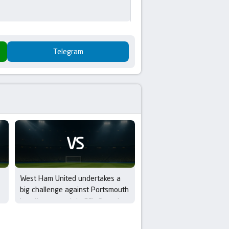
Telegram
VS
West Ham United undertakes a
big challenge against Portsmouth
in a fiery summit in EFL Cup – 1st
Round