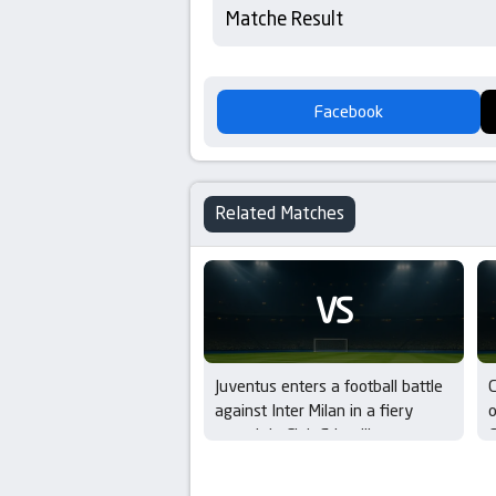
Matche Result
Facebook
Related Matches
VS
Juventus enters a football battle
C
against Inter Milan in a fiery
o
summit in Club Friendlies
C