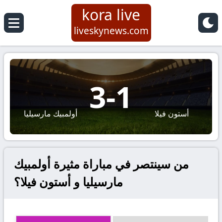
kora live
liveskynews.com
3
-
1
أستون فيلا
أولمبيك مارسيليا
من سينتصر في مباراة مثيرة أولمبيك
مارسيليا و أستون فيلا؟