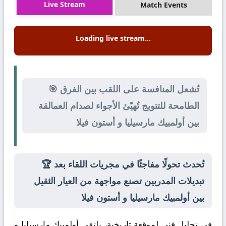
Live Stream
Match Events
Loading live stream...
🎯 تُشعل المنافسة على اللقب بين الفرق
الطامحة للتتويج تُهيّئ الأجواء لصدام العمالقة
بين أولمبيك مارسيليا و أستون فيلا
🏆 تُحدث تحولًا مفاجئًا في مجريات اللقاء بعد
تبديلات المدربين تصنع مواجهة من العيار الثقيل
بين أولمبيك مارسيليا و أستون فيلا
في تحليل فني لموقعة تاريخية، يلتقي
أولمبيك مارسيليا
و