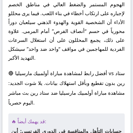
الهجوم المستمر والضغط العالي في مناطق الخصم
لإجباره على ارتكاب أخطاء في بناء اللعب. فيما يرى محللو
الأداء أن الشخصية القوية والهدوء الذهني سيلعبان دوراً
محورياً في حسم “أنصاف الفرص” أمام المرمى. علاوة
على ذلك، يجمع المحللون على أن استغلال السرعات
الفردية للمهاجمين في مواقف “واحد ضد واحد” سيشكل
التهديد الأكبر.
🔴 أفضل رابط لمشاهدة مباراة أولمبيك مارسيليا vs ستاد
رين بدون تقطيع وبأقل استهلاك بيانات. يلا شوت الجديد:
مشاهدة مباراة أولمبيك مارسيليا ضد ستاد رين بث مباشر
اليوم حصرياً.
🔥 قد يهمك أيضاً:
حسابات التأهل والمنافسة في الدوري الفرنسي: أين