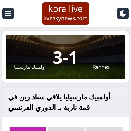
kora live
liveskynews.com
3
-
1
Rennes
أولمبيك مارسيليا
أولمبيك مارسيليا يلاقي ستاد رين في
قمة نارية بـ الدوري الفرنسي