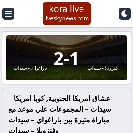
kora live
liveskynews.com
2
-
1
فنزويلا - سيدات
باراغواي - سيدات
عشاق امريكا الجنوبية, كوبا امريكا –
سيدات – المجموعات على موعد مع
مباراة مثيرة بين باراغواي – سيدات
وفنزويلا – سيدات