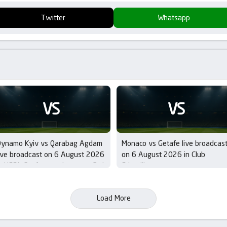
Twitter
Whatsapp
VS
VS
Dynamo Kyiv vs Qarabag Agdam
Monaco vs Getafe live broadcas
ive broadcast on 6 August 2026
on 6 August 2026 in Club
n UEFA Conference League – 3rd
Friendlies
ualifying Round
Load More