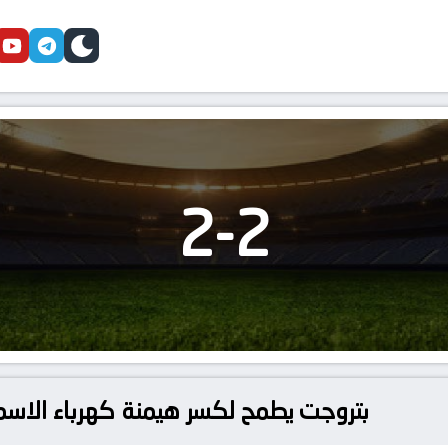
cebook
youtube
telegram
skin
2
-
2
بتروجت يطمح لكسر هيمنة كهرباء الاسم