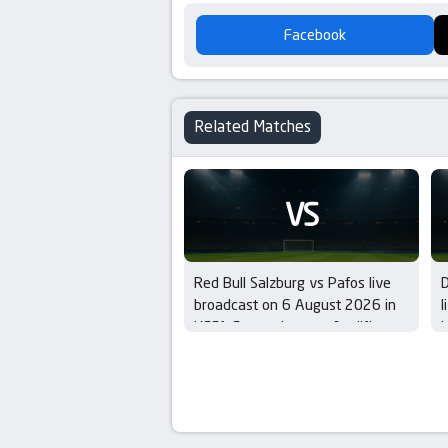
Facebook
Related Matches
VS
Red Bull Salzburg vs Pafos live
broadcast on 6 August 2026 in
l
UEFA Europa League Qualifiers –
i
3rd Round
Q