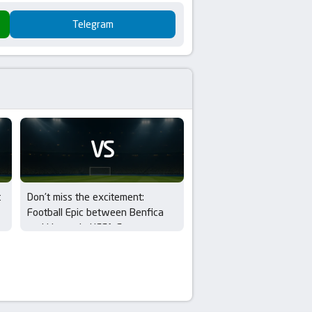
Telegram
VS
t
Don’t miss the excitement:
Football Epic between Benfica
and Hearts in UEFA Europa
League Qualifiers – 3rd Round