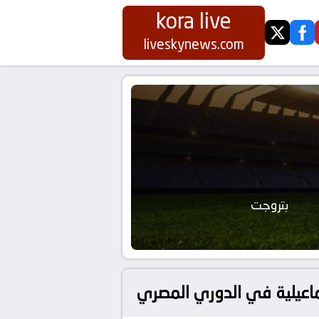
kora live
twitter
fa
liveskynews.com
بتروجت
اعيلية في الدوري المصري