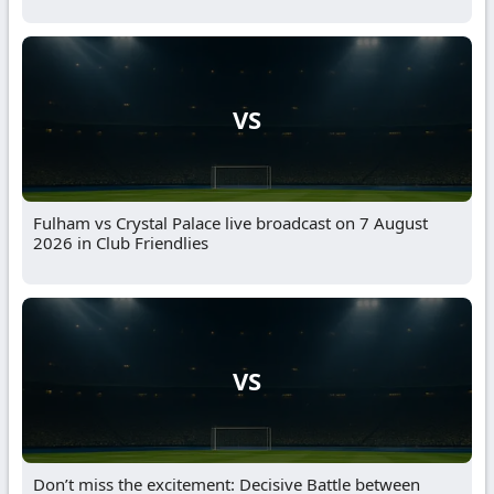
VS
Fulham vs Crystal Palace live broadcast on 7 August
2026 in Club Friendlies
VS
Don’t miss the excitement: Decisive Battle between