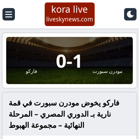
kora live
liveskynews.com
0
-
1
مودرن سبورت
فاركو
فاركو يخوض مودرن سبورت في قمة
نارية بـ الدوري المصري – المرحلة
النهائية – مجموعة الهبوط