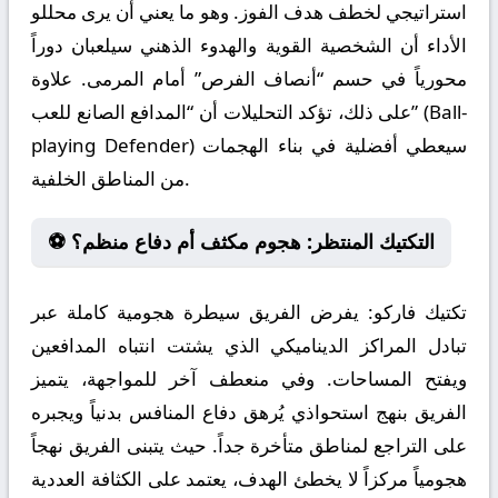
استراتيجي لخطف هدف الفوز. وهو ما يعني أن يرى محللو
الأداء أن الشخصية القوية والهدوء الذهني سيلعبان دوراً
محورياً في حسم “أنصاف الفرص” أمام المرمى. علاوة
على ذلك، تؤكد التحليلات أن “المدافع الصانع للعب” (Ball-
playing Defender) سيعطي أفضلية في بناء الهجمات
من المناطق الخلفية.
⚽ التكتيك المنتظر: هجوم مكثف أم دفاع منظم؟
تكتيك فاركو:
يفرض الفريق سيطرة هجومية كاملة عبر
تبادل المراكز الديناميكي الذي يشتت انتباه المدافعين
ويفتح المساحات. وفي منعطف آخر للمواجهة، يتميز
الفريق بنهج استحواذي يُرهق دفاع المنافس بدنياً ويجبره
على التراجع لمناطق متأخرة جداً. حيث يتبنى الفريق نهجاً
هجومياً مركزاً لا يخطئ الهدف، يعتمد على الكثافة العددية